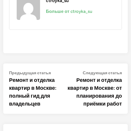
ctroyka_su
Больше от ctroyka_su
Навигация
Предыдущая
Сле
Предыдущая статья
Следующая статья
статья:
стат
Ремонт и отделка
Ремонт и отделка
по
квартир в Москве:
квартир в Москве: от
записям
полный гид для
планирования до
владельцев
приёмки работ