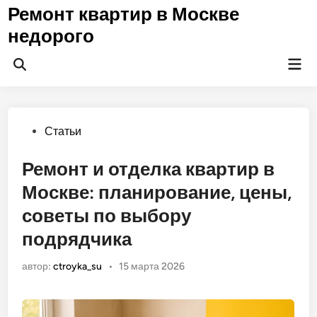
Перейти
Ремонт квартир в Москве
к
недорого
содержимому
Гла
Открыть
ме
поиск
Опубликовано
Статьи
в
Ремонт и отделка квартир в
Москве: планирование, цены,
советы по выбору
подрядчика
автор:
ctroyka_su
•
15 марта 2026