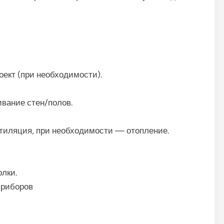
оект (при необходимости).
ивание стен/полов.
нтиляция, при необходимости — отопление.
олки.
 приборов