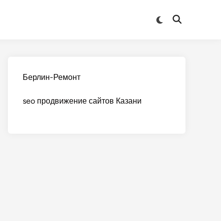
Переключить
Открыть
на
поиск
тёмный
режим
Берлин-Ремонт
seo продвижение сайтов Казани