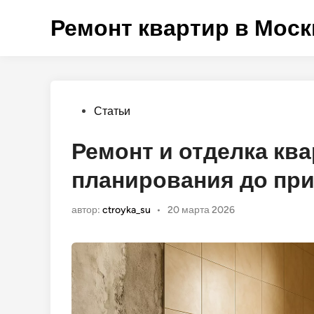
Перейти
Ремонт квартир в Моск
к
содержимому
Опубликовано
Статьи
в
Ремонт и отделка ква
планирования до при
автор:
ctroyka_su
•
20 марта 2026