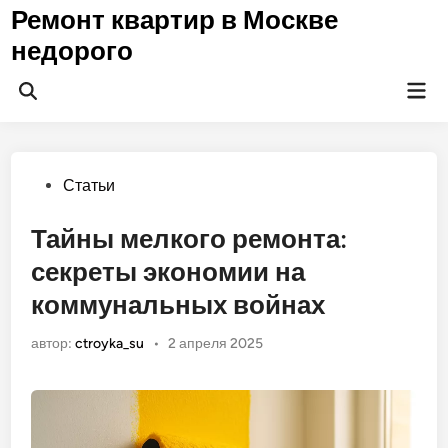
Перейти
Ремонт квартир в Москве
к
недорого
содержимому
Гла
Открыть
ме
поиск
Опубликовано
Статьи
в
Тайны мелкого ремонта:
секреты экономии на
коммунальных войнах
автор:
ctroyka_su
•
2 апреля 2025