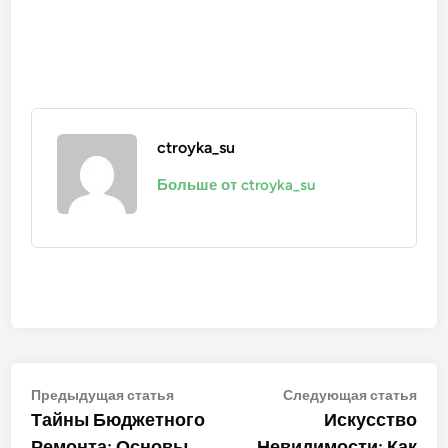
ctroyka_su
Больше от ctroyka_su
Навигация
Предыдущая
Сле
Предыдущая статья
Следующая статья
статья:
стат
Тайны Бюджетного
Искусство
по
Ремонта: Основы
Невидимости: Как