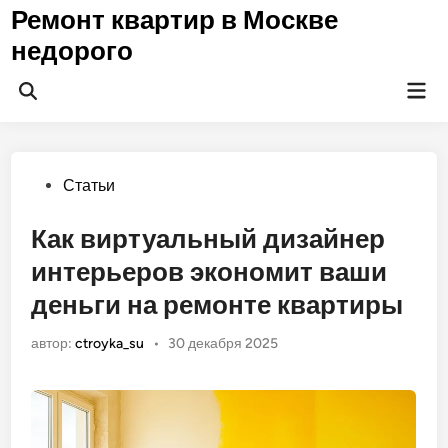
Перейти
Ремонт квартир в Москве
к
недорого
содержимому
Гла
Открыть
ме
поиск
Опубликовано
Статьи
в
Как виртуальный дизайнер
интерьеров экономит ваши
деньги на ремонте квартиры
автор:
ctroyka_su
•
30 декабря 2025