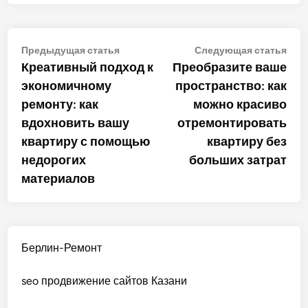
Навигация
Предыдущая
Сле
Предыдущая статья
Следующая статья
статья:
стат
Креативный подход к
Преобразите ваше
по
экономичному
пространство: как
записям
ремонту: как
можно красиво
вдохновить вашу
отремонтировать
квартиру с помощью
квартиру без
недорогих
больших затрат
материалов
Берлин-Ремонт
seo продвижение сайтов Казани