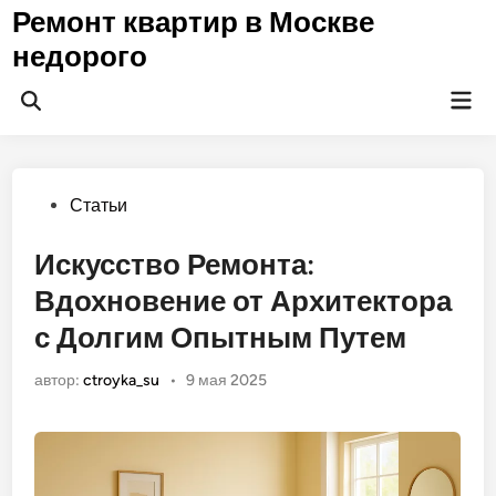
Перейти
Ремонт квартир в Москве
к
недорого
содержимому
Гла
Открыть
ме
поиск
Опубликовано
Статьи
в
Искусство Ремонта:
Вдохновение от Архитектора
с Долгим Опытным Путем
автор:
ctroyka_su
•
9 мая 2025