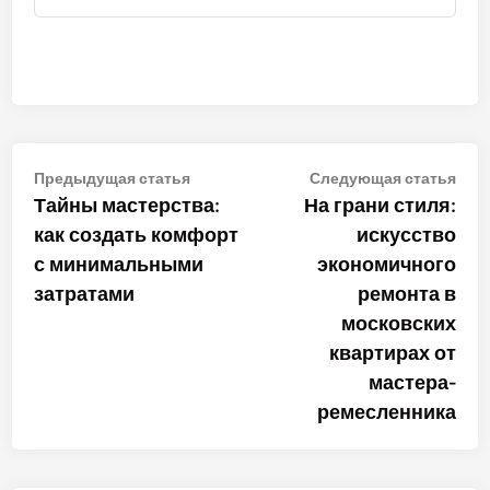
Навигация
Предыдущая
Сле
Предыдущая статья
Следующая статья
статья:
стат
Тайны мастерства:
На грани стиля:
по
как создать комфорт
искусство
записям
с минимальными
экономичного
затратами
ремонта в
московских
квартирах от
мастера-
ремесленника